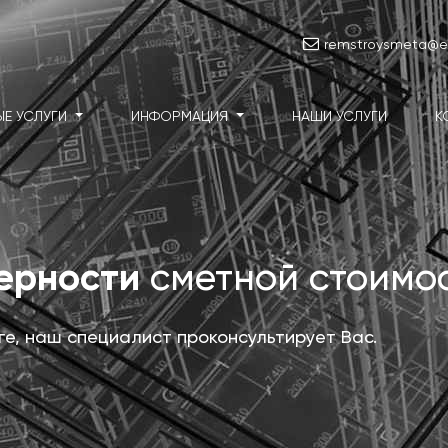
remstroysmeta@e1
ЫЕ УСЛУГИ
ИНФОРМАЦИЯ
НАШИ УСЛУГИ
К
верности
сметной стоимо
уге, наш специалист проконсультирует Вас.