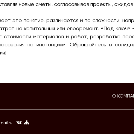
ставляя новые сметы, согласовывая проекты, ожидая 
вает это понятие, различается и по сложности: нап
атрат на капитальный или евроремонт. «Под ключ» 
ет стоимости материалов и работ, разработка пер
гласования по инстанциям. Обращайтесь в солидн
ия!
О КОМПА
ail.ru